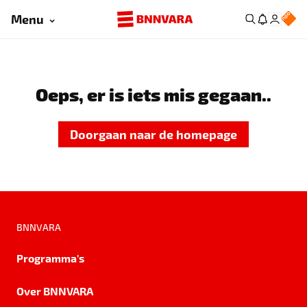
Menu
Oeps, er is iets mis gegaan..
Doorgaan naar de homepage
BNNVARA
Programma's
Over BNNVARA