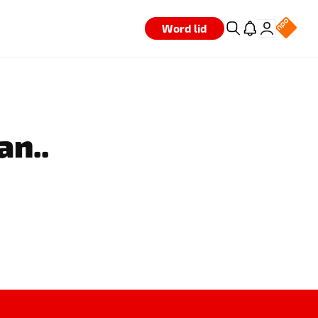
Word lid
an..