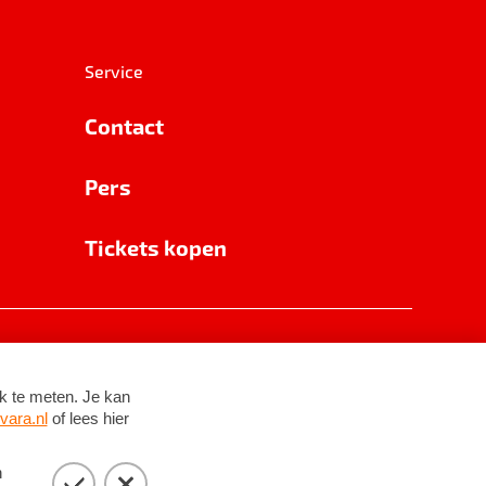
Service
Contact
Pers
Tickets kopen
RSIN 8531 62 402