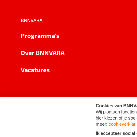
BNNVARA
Programma's
Over BNNVARA
Vacatures
Privacy
Cookie-instellingen
Algemene 