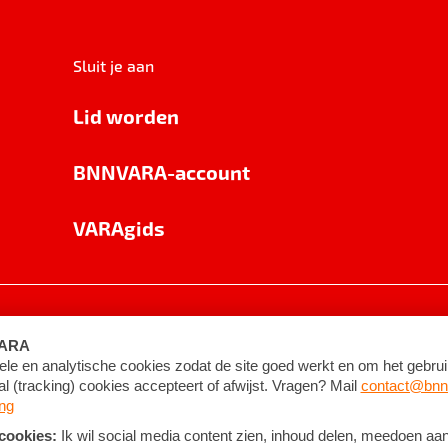
Sluit je aan
Lid worden
BNNVARA-account
VARAgids
voorwaarden
©
2026
BNNVARA