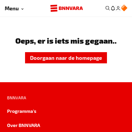
Menu
Oeps, er is iets mis gegaan..
Doorgaan naar de homepage
BNNVARA
Programma's
Over BNNVARA