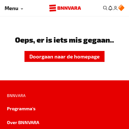
Menu
Oeps, er is iets mis gegaan..
Doorgaan naar de homepage
BNNVARA
Programma's
Over BNNVARA