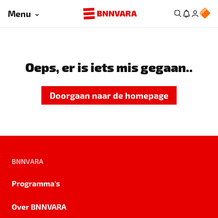
Menu
Oeps, er is iets mis gegaan..
Doorgaan naar de homepage
BNNVARA
Programma's
Over BNNVARA