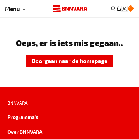
Menu
Oeps, er is iets mis gegaan..
Doorgaan naar de homepage
BNNVARA
Programma's
Over BNNVARA