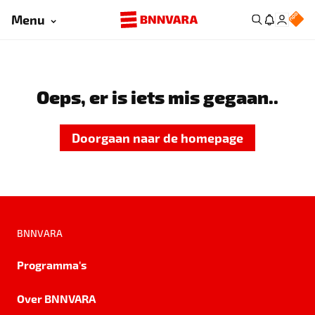
Menu
Oeps, er is iets mis gegaan..
Doorgaan naar de homepage
BNNVARA
Programma's
Over BNNVARA