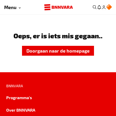
Menu
Oeps, er is iets mis gegaan..
Doorgaan naar de homepage
BNNVARA
Programma's
Over BNNVARA