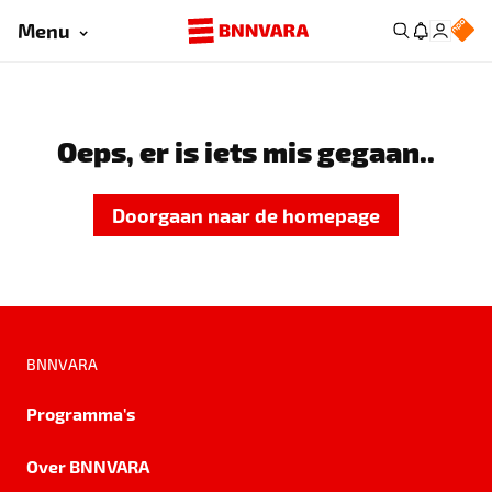
Menu
Oeps, er is iets mis gegaan..
Doorgaan naar de homepage
BNNVARA
Programma's
Over BNNVARA