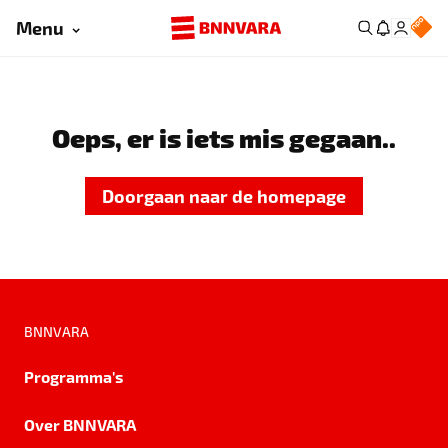
Menu
Oeps, er is iets mis gegaan..
Doorgaan naar de homepage
BNNVARA
Programma's
Over BNNVARA