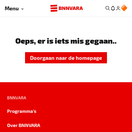
Menu
Oeps, er is iets mis gegaan..
Doorgaan naar de homepage
BNNVARA
Programma's
Over BNNVARA