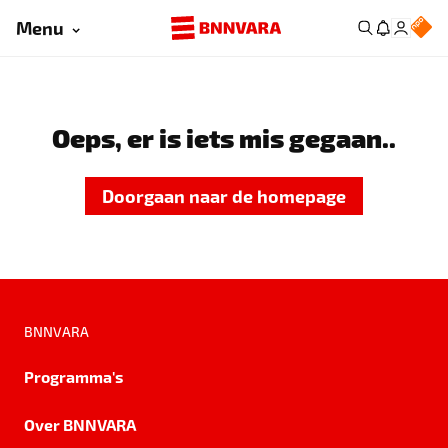
Menu
Oeps, er is iets mis gegaan..
Doorgaan naar de homepage
BNNVARA
Programma's
Over BNNVARA