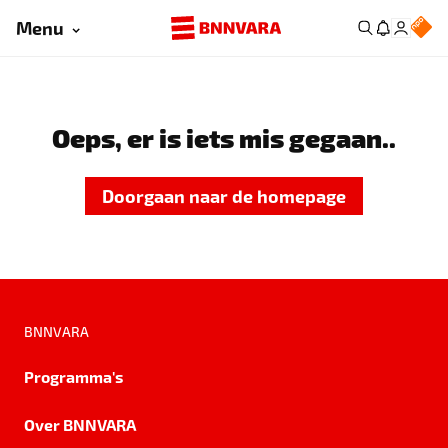
Menu
Oeps, er is iets mis gegaan..
Doorgaan naar de homepage
BNNVARA
Programma's
Over BNNVARA