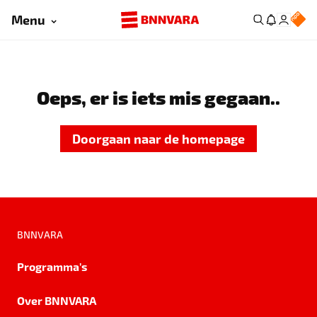
Menu
Oeps, er is iets mis gegaan..
Doorgaan naar de homepage
BNNVARA
Programma's
Over BNNVARA