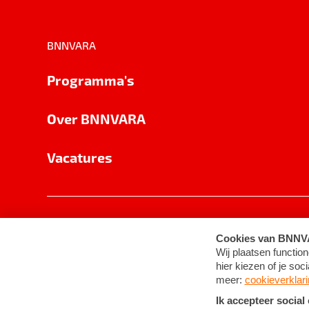
BNNVARA
Programma's
Over BNNVARA
Vacatures
Privacy
Cookie-instellingen
Algemene 