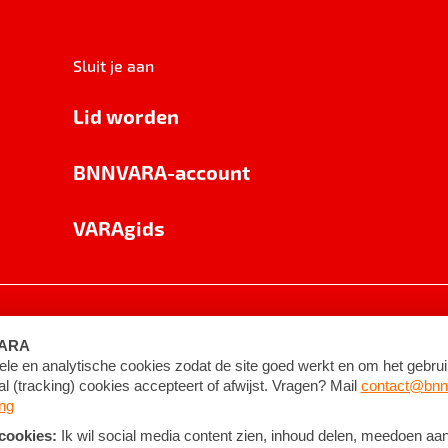
Sluit je aan
Lid worden
BNNVARA-account
VARAgids
voorwaarden
©
2026
BNNVARA