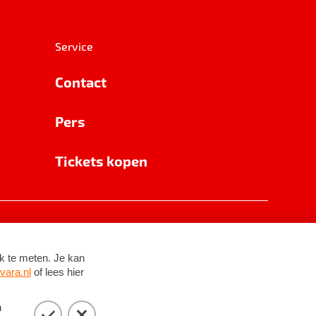
Service
Contact
Pers
Tickets kopen
RSIN 8531 62 402