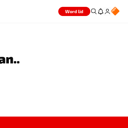
Word lid
an..