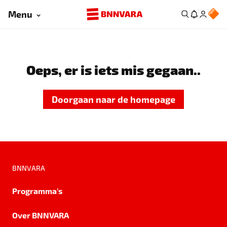
Menu
Oeps, er is iets mis gegaan..
Doorgaan naar de homepage
BNNVARA
Programma's
Over BNNVARA