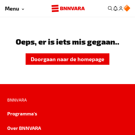
Menu
Oeps, er is iets mis gegaan..
Doorgaan naar de homepage
BNNVARA
Programma's
Over BNNVARA