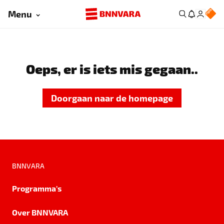
Menu
Oeps, er is iets mis gegaan..
Doorgaan naar de homepage
BNNVARA
Programma's
Over BNNVARA