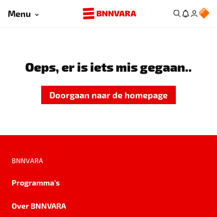
Menu
Oeps, er is iets mis gegaan..
Doorgaan naar de homepage
BNNVARA
Programma's
Over BNNVARA