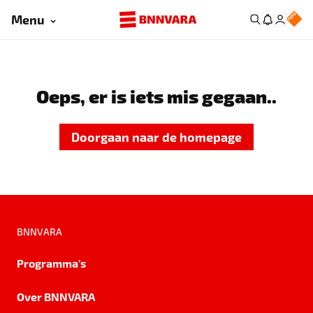
Menu
Oeps, er is iets mis gegaan..
Doorgaan naar de homepage
BNNVARA
Programma's
Over BNNVARA