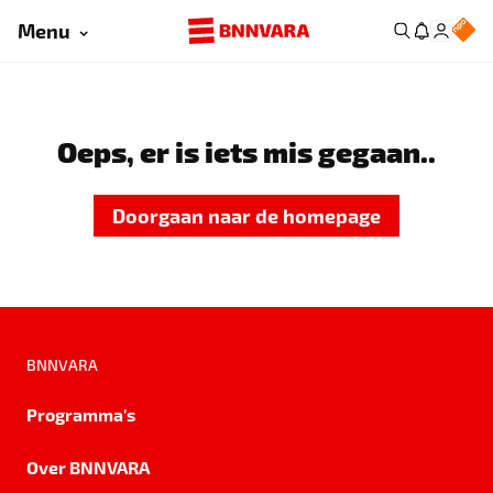
Menu
Oeps, er is iets mis gegaan..
Doorgaan naar de homepage
BNNVARA
Programma's
Over BNNVARA