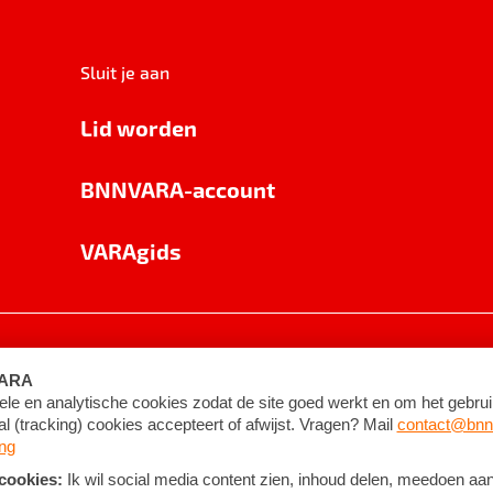
Sluit je aan
Lid worden
BNNVARA-account
VARAgids
voorwaarden
©
2026
BNNVARA