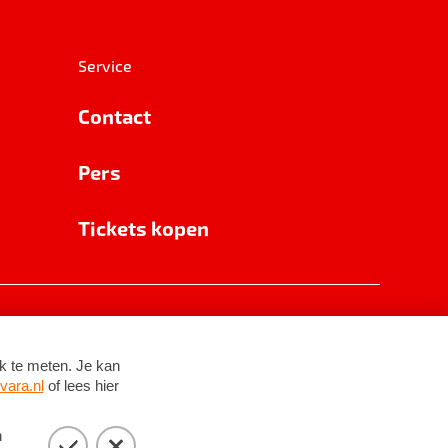
Service
Contact
Pers
Tickets kopen
RSIN 8531 62 402