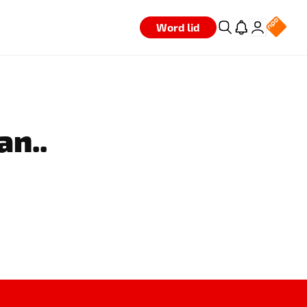
Word lid
an..