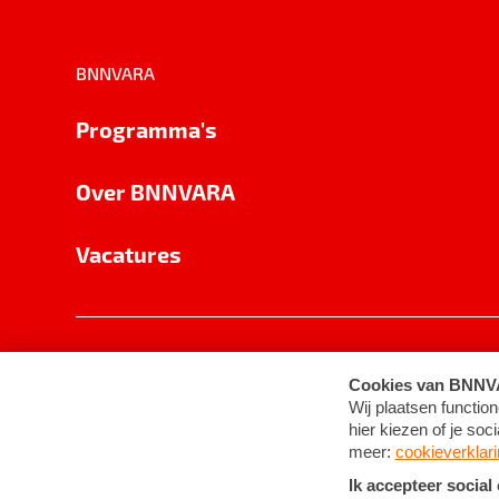
BNNVARA
Programma's
Over BNNVARA
Vacatures
Privacy
Cookie-instellingen
Algemene 