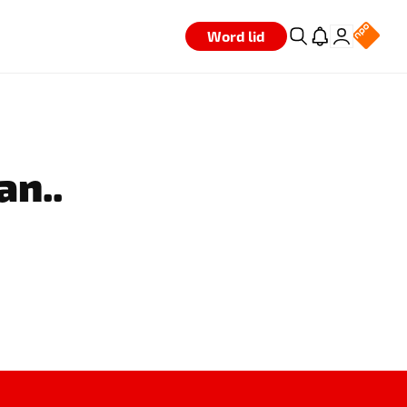
Word lid
an..