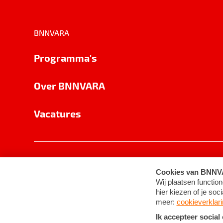
BNNVARA
Programma's
Over BNNVARA
Vacatures
Privacy
Cookie-instellingen
Algemene 