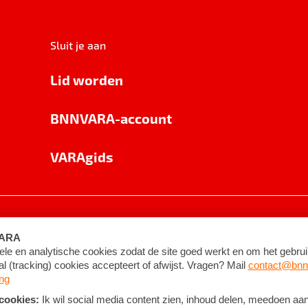
Sluit je aan
Lid worden
BNNVARA-account
VARAgids
voorwaarden
©
2026
BNNVARA