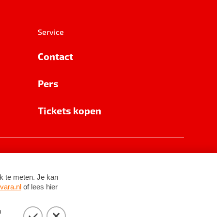
Service
Contact
Pers
Tickets kopen
RSIN 8531 62 402