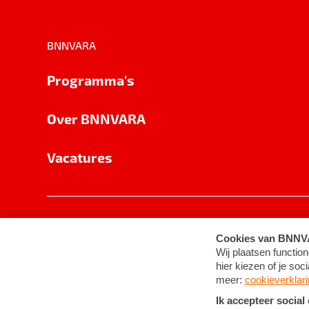
BNNVARA
Programma's
Over BNNVARA
Vacatures
Privacy
Cookie-instellingen
Algemene 