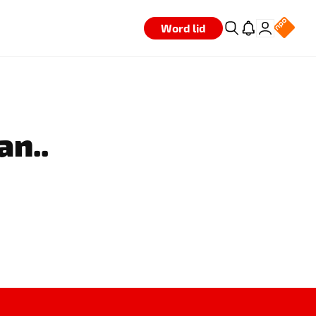
Word lid
an..