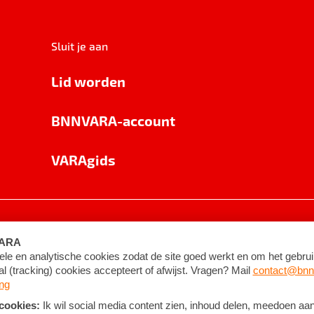
Sluit je aan
Lid worden
BNNVARA-account
VARAgids
voorwaarden
©
2026
BNNVARA