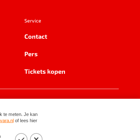
Service
Contact
Pers
Tickets kopen
RSIN 8531 62 402