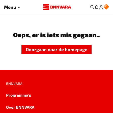
Menu
Oeps, er is iets mis gegaan..
Doorgaan naar de homepage
BNNVARA
Programma's
Over BNNVARA