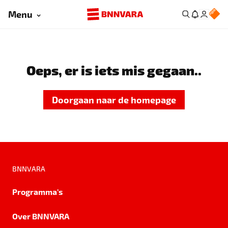
Menu
Oeps, er is iets mis gegaan..
Doorgaan naar de homepage
BNNVARA
Programma's
Over BNNVARA