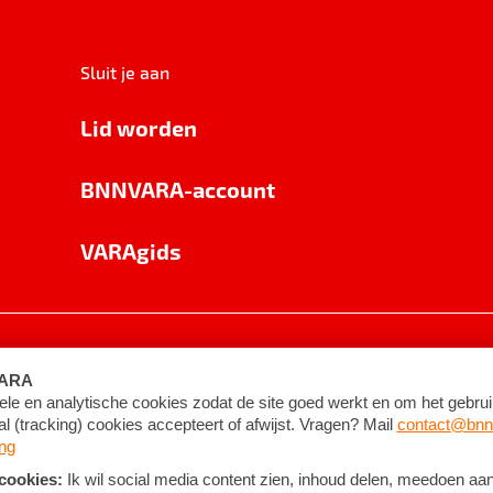
Sluit je aan
Lid worden
BNNVARA-account
VARAgids
voorwaarden
©
2026
BNNVARA