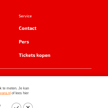
Service
Contact
Pers
Tickets kopen
RSIN 8531 62 402