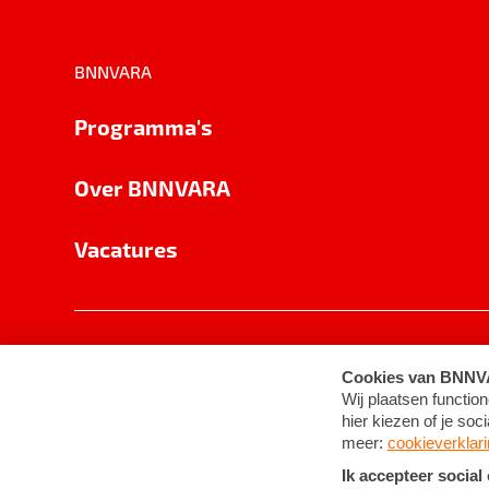
BNNVARA
Programma's
Over BNNVARA
Vacatures
Privacy
Cookie-instellingen
Algemene 