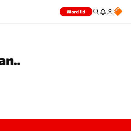
Word lid
an..