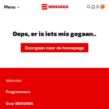
Menu
Oeps, er is iets mis gegaan..
Doorgaan naar de homepage
BNNVARA
Programma's
Over BNNVARA