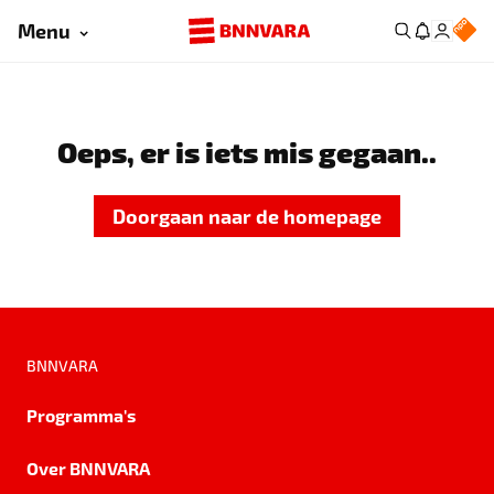
Menu
Oeps, er is iets mis gegaan..
Doorgaan naar de homepage
BNNVARA
Programma's
Over BNNVARA