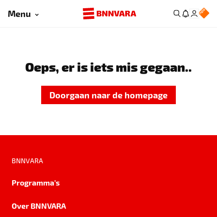
Menu
Oeps, er is iets mis gegaan..
Doorgaan naar de homepage
BNNVARA
Programma's
Over BNNVARA