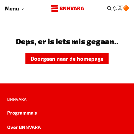
Menu
Oeps, er is iets mis gegaan..
Doorgaan naar de homepage
BNNVARA
Programma's
Over BNNVARA