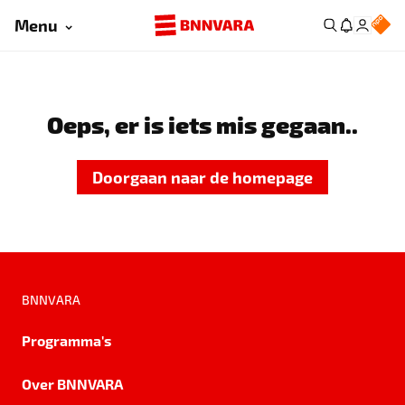
Menu
Oeps, er is iets mis gegaan..
Doorgaan naar de homepage
BNNVARA
Programma's
Over BNNVARA