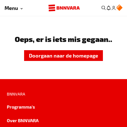
Menu
Oeps, er is iets mis gegaan..
Doorgaan naar de homepage
BNNVARA
Programma's
Over BNNVARA