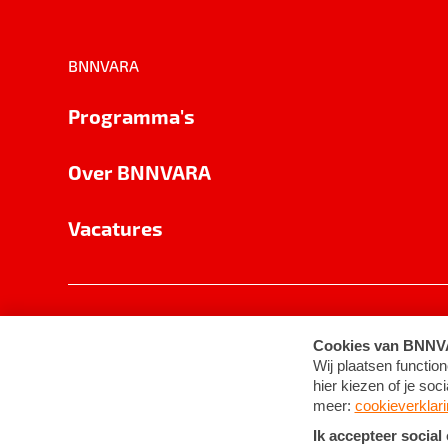
BNNVARA
Programma's
Over BNNVARA
Vacatures
Privacy
Cookie-instellingen
Algemene 