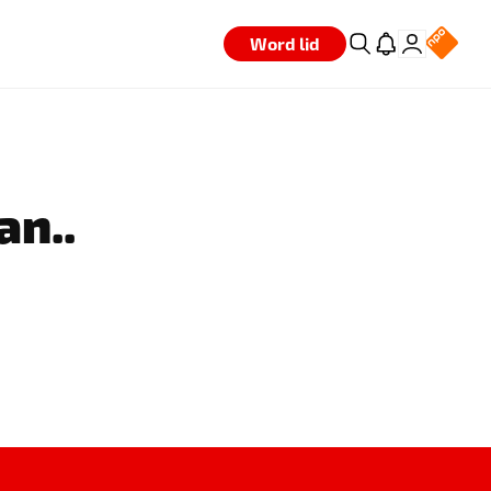
Word lid
an..