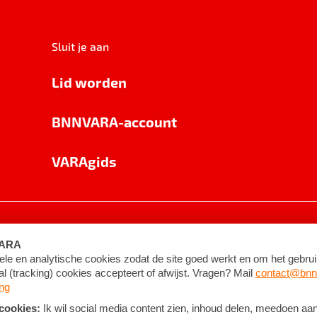
Sluit je aan
Lid worden
BNNVARA-account
VARAgids
voorwaarden
©
2026
BNNVARA