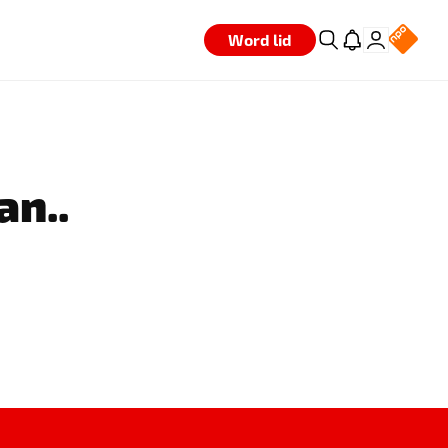
Word lid
an..