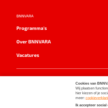
BNNVARA
Programma's
Over BNNVARA
Vacatures
Privacy
Cookie-instellingen
Algemene 