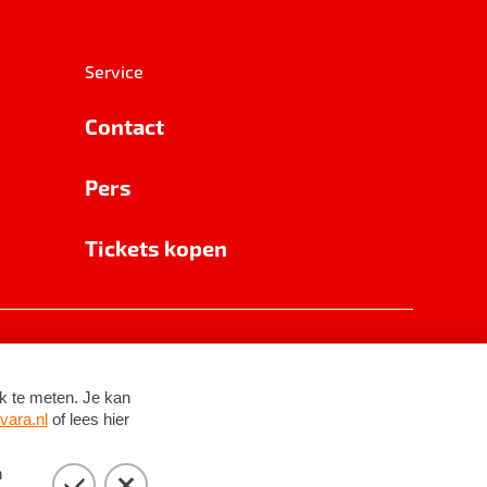
Service
Contact
Pers
Tickets kopen
RSIN 8531 62 402