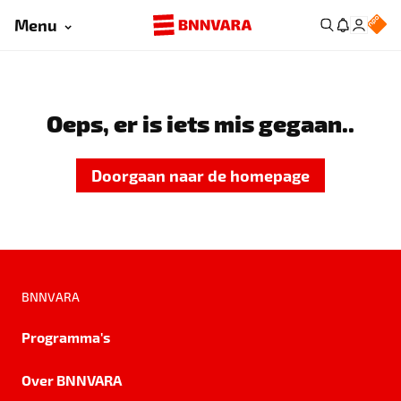
Menu
Oeps, er is iets mis gegaan..
Doorgaan naar de homepage
BNNVARA
Programma's
Over BNNVARA