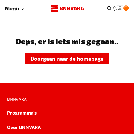
Menu
Oeps, er is iets mis gegaan..
Doorgaan naar de homepage
BNNVARA
Programma's
Over BNNVARA