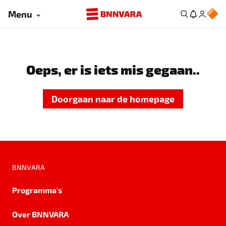
Menu
Oeps, er is iets mis gegaan..
Doorgaan naar de homepage
BNNVARA
Programma's
Over BNNVARA