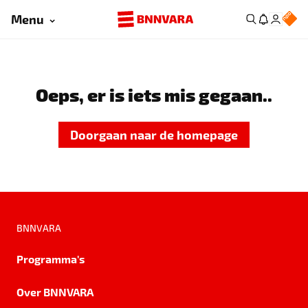
Menu
Oeps, er is iets mis gegaan..
Doorgaan naar de homepage
BNNVARA
Programma's
Over BNNVARA