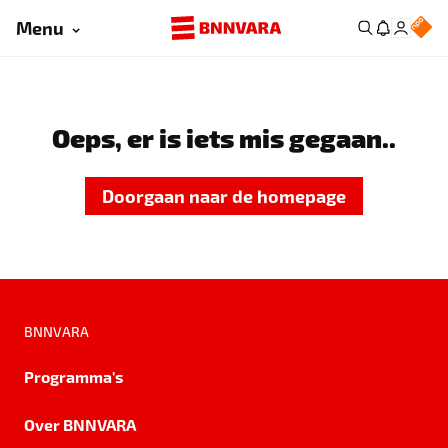
Menu
Oeps, er is iets mis gegaan..
Doorgaan naar de homepage
BNNVARA
Programma's
Over BNNVARA