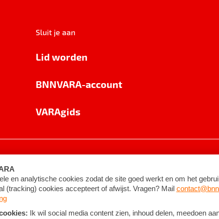
Sluit je aan
Lid worden
BNNVARA-account
VARAgids
voorwaarden
©
2026
BNNVARA