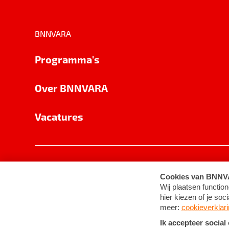
BNNVARA
Programma's
Over BNNVARA
Vacatures
Privacy
Cookie-instellingen
Algemene 