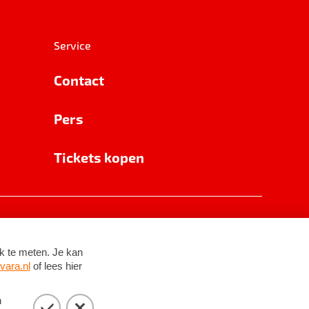
Service
Contact
Pers
Tickets kopen
RSIN 8531 62 402