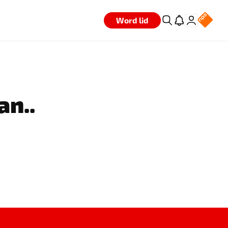
Word lid
an..