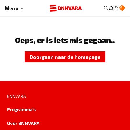
Menu
Oeps, er is iets mis gegaan..
Doorgaan naar de homepage
BNNVARA
Programma's
Over BNNVARA