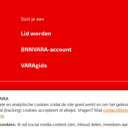
Sluit je aan
Lid worden
BNNVARA-account
VARAgids
voorwaarden
©
2026
BNNVARA