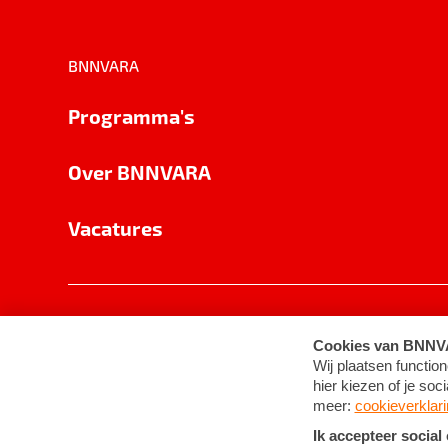
BNNVARA
Programma's
Over BNNVARA
Vacatures
Privacy
Cookie-instellingen
Algemene 