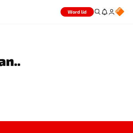
Word lid
an..