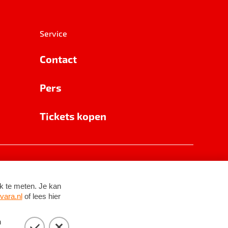
Service
Contact
Pers
Tickets kopen
RSIN 8531 62 402