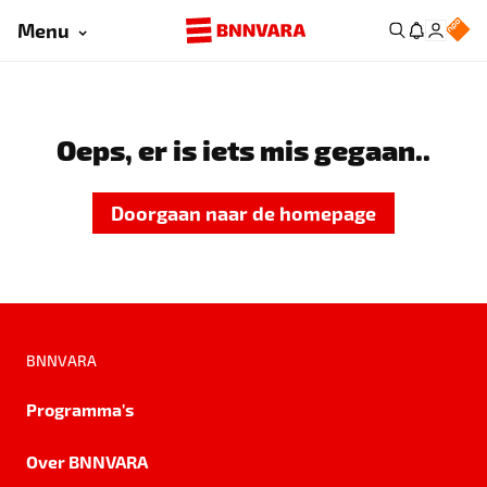
Menu
Oeps, er is iets mis gegaan..
Doorgaan naar de homepage
BNNVARA
Programma's
Over BNNVARA