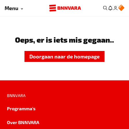
Menu
Oeps, er is iets mis gegaan..
Doorgaan naar de homepage
BNNVARA
Programma's
Over BNNVARA