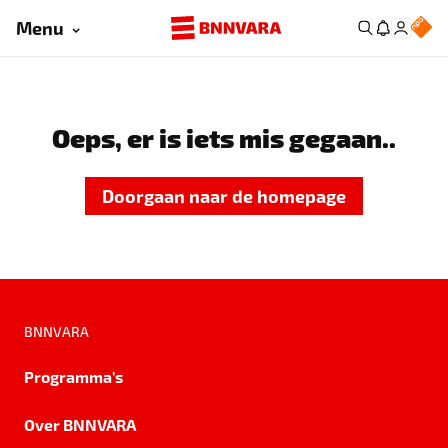
Menu
Oeps, er is iets mis gegaan..
Doorgaan naar de homepage
BNNVARA
Programma's
Over BNNVARA