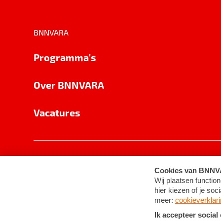
BNNVARA
Programma's
Over BNNVARA
Vacatures
Privacy
Cookie-instellingen
Algemene 