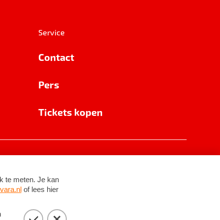
Service
Contact
Pers
Tickets kopen
RSIN 8531 62 402