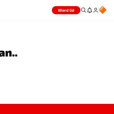
Word lid
an..