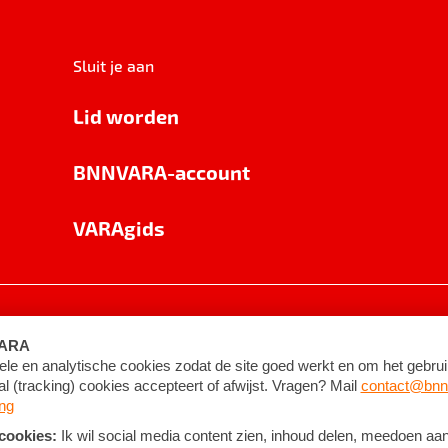
Sluit je aan
Lid worden
BNNVARA-account
VARAgids
voorwaarden
©
2026
BNNVARA