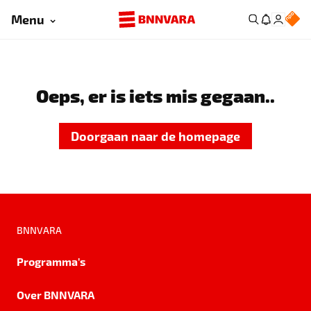
Menu
Oeps, er is iets mis gegaan..
Doorgaan naar de homepage
BNNVARA
Programma's
Over BNNVARA