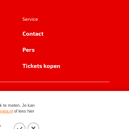
Service
Contact
Pers
Tickets kopen
RSIN 8531 62 402