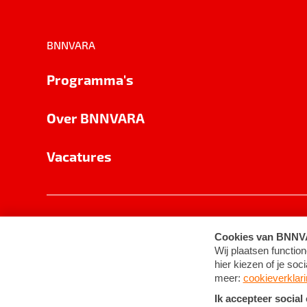
BNNVARA
Programma's
Over BNNVARA
Vacatures
Privacy
Cookie-instellingen
Algemene 