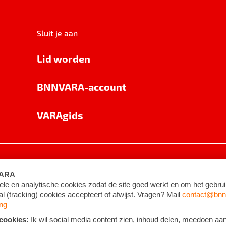
Sluit je aan
Lid worden
BNNVARA-account
VARAgids
voorwaarden
©
2026
BNNVARA