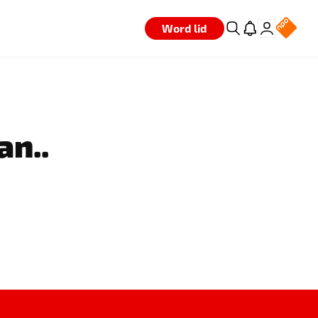
Word lid
an..