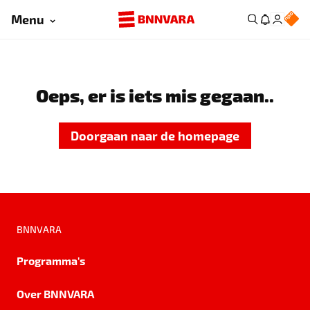
Menu
Oeps, er is iets mis gegaan..
Doorgaan naar de homepage
BNNVARA
Programma's
Over BNNVARA